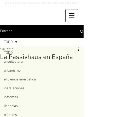
Entrada
TODO
1 dic 2015
TODO
La Passivhaus en España
arquitectura
urbanismo
eficiencia energética
instalaciones
informes
licencias
trámites