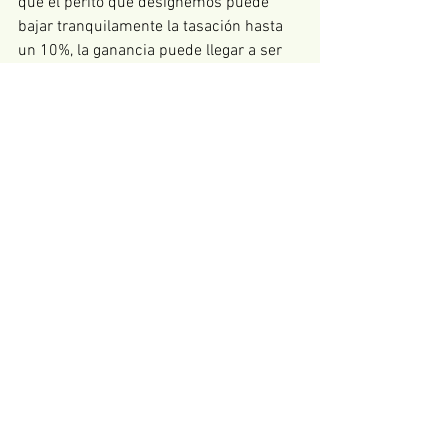
que el perito que designemos puede 
bajar tranquilamente la tasación hasta 
un 10%, la ganancia puede llegar a ser 
considerable.
Además, no tenemos que tener miedo a 
que se designe un perito tercero, pues si 
de verdad es necesario, quiere decir que 
estamos bajando el valor de nuestros 
inmuebles en torno al 10%, lo que será 
una cantidad mucho mayor a los 
honorarios del perito tercero, que está 
predefinidos por Hacienda en función 
del valor de los bienes a tasar y que, 
dependiendo de a que valor se acerque 
más, lo pagará el contribuyente o la 
administración.
Un detalle importante a tener en cuenta 