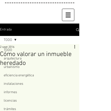
Entrada
TODO
2 sept 2016
TODO
Cómo valorar un inmueble
arquitectura
heredado
urbanismo
eficiencia energética
instalaciones
informes
licencias
trámites