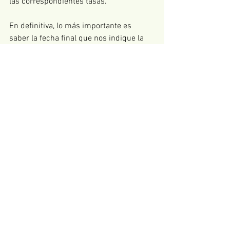
las correspondientes tasas. 
En definitiva, lo más importante es 
saber la fecha final que nos indique la 
licencia para la finalización de las obras. 
Esta será la fecha de prescripción de la 
licencia, pero no la fecha de caducidad. 
La licencia de obras puede ya no estar 
vigente, pero si no tiene 
declaración de 
caducidad
 aún será válida hasta que el 
ayuntamiento no diga lo contrario. Si 
estamos en esta situación, deberemos 
aprovechar esta circunstancia e intentar 
terminar la obra lo antes posible, pues 
todo lo que esté construido en el período 
de vigencia de la licencia ya no puede 
ser echado atrás, mientras que una vez 
que nos caduque oficialmente, toda obra 
que hagamos será considerada ilegal, 