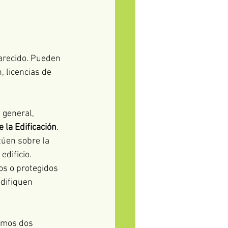
parecido. Pueden 
, licencias de 
n general, 
 la Edificación
. 
úen sobre la 
dificio. 
s o protegidos 
difiquen 
emos dos 