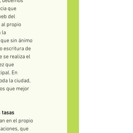
o, debemos 
ncia que 
eb del 
al propio 
 la 
 que sin ánimo 
o escritura de 
 se realiza el 
ez que 
pal. En 
da la ciudad, 
os que mejor 
 
tasas 
an en el propio 
daciones, que 