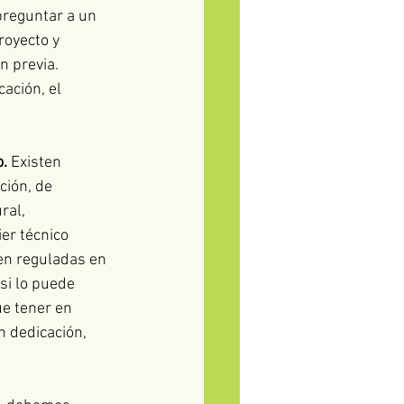
preguntar a un 
royecto y 
 previa. 
ación, el 
o.
 Existen 
ción, de 
ral, 
er técnico 
en reguladas en 
si lo puede 
ue tener en 
n dedicación, 