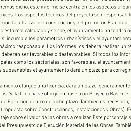
emos dicho, este informe se centra en los aspectos urbaní
écnicos. Los aspectos técnicos del proyecto son responsabil
cción facultativa, del constructor y del promotor. Esto quiere
cio está mal calculado y se cae, el ayuntamiento no tendrá n
 si incumple los parámetros urbanísticos y el ayuntamiento
l máximo responsable. Los informes los deberá realizar un té
 deberán ser favorables o desfavorables. Si todos los infor
ipales como los sectoriales, son favorables, el ayuntamient
res subsanables el ayuntamiento dará un plazo para corregirl
tamiento otorgue una licencia, dará un plazo, generalmente
s. Si la licencia se otorgó en base a un Proyecto Básico, s
 de Ejecución dentro de dicho plazo. También es necesario, 
IO (Impuesto sobre Construcciones, Instalaciones y Obras). 
aje sobre el valor de las obras a realizar. Este porcentaje s
el Presupuesto de Ejecución Material de las Obras. Tambi