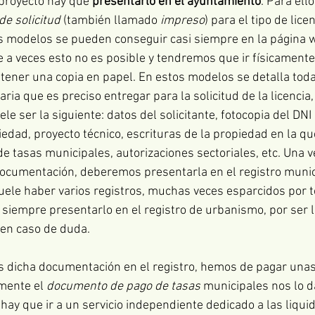
 proyecto hay que 
presentarlo en el ayuntamiento
. Para ell
e solicitud
 (también llamado 
impreso
) para el tipo de lice
s modelos se pueden conseguir casi siempre en la página w
a veces esto no es posible y tendremos que ir físicamente 
ener una copia en papel. En estos modelos se detalla toda
ia que es preciso entregar para la solicitud de la licencia,
le ser la siguiente: datos del solicitante, fotocopia del DNI 
iedad, proyecto técnico, escrituras de la propiedad en la que
de tasas municipales, autorizaciones sectoriales, etc. Una v
ocumentación, deberemos presentarla en el registro munici
ele haber varios registros, muchas veces esparcidos por to
iempre presentarlo en el registro de urbanismo, por ser l
en caso de duda.
 dicha documentación en el registro, hemos de pagar unas
mente el 
documento de pago de tasas
 municipales nos lo d
 hay que ir a un servicio independiente dedicado a las liqui