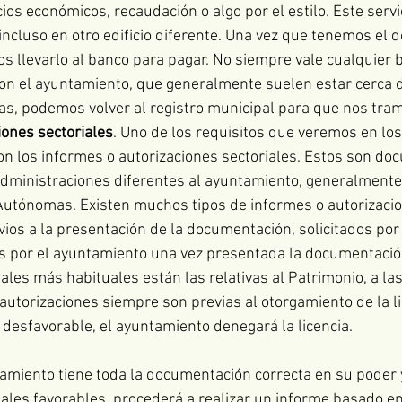
os económicos, recaudación o algo por el estilo. Este servi
 incluso en otro edificio diferente. Una vez que tenemos el
 llevarlo al banco para pagar. No siempre vale cualquier b
on el ayuntamiento, que generalmente suelen estar cerca de
as, podemos volver al registro municipal para que nos trami
iones sectoriales
. Uno de los requisitos que veremos en lo
 son los informes o autorizaciones sectoriales. Estos son d
administraciones diferentes al ayuntamiento, generalment
utónomas. Existen muchos tipos de informes o autorizacion
ios a la presentación de la documentación, solicitados por 
s por el ayuntamiento una vez presentada la documentación
ales más habituales están las relativas al Patrimonio, a las
 autorizaciones siempre son previas al otorgamiento de la lic
s desfavorable, el ayuntamiento denegará la licencia.
tamiento tiene toda la documentación correcta en su poder y
iales favorables, procederá a realizar un informe basado en