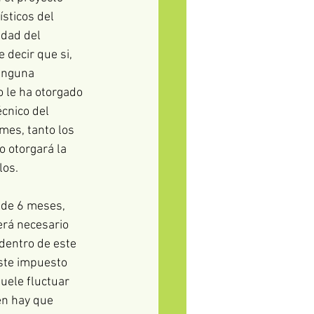
sticos del 
idad del 
 decir que si, 
inguna 
 le ha otorgado 
cnico del 
mes, tanto los 
o otorgará la 
os. 
 de 6 meses, 
erá necesario 
dentro de este 
Este impuesto 
uele fluctuar 
én hay que 