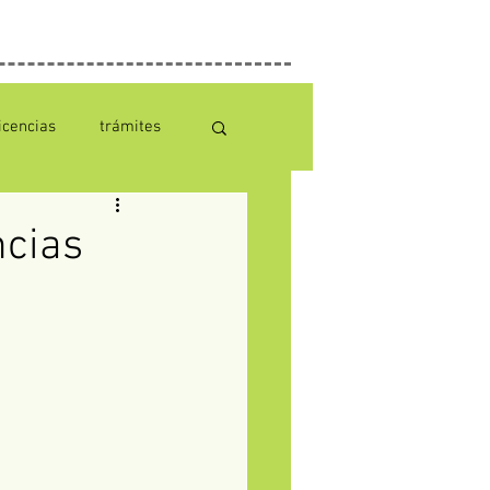
licencias
trámites
ncias