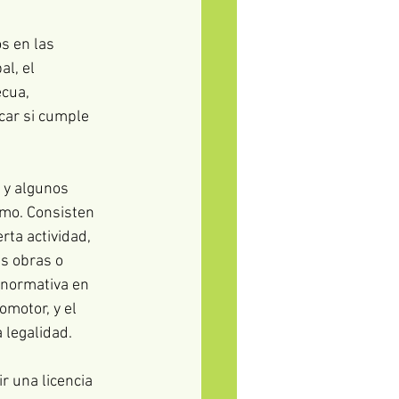
s en las 
l, el 
cua, 
car si cumple 
 y algunos 
mo. Consisten 
rta actividad, 
s obras o 
 normativa en 
omotor, y el 
 legalidad. 
r una licencia 