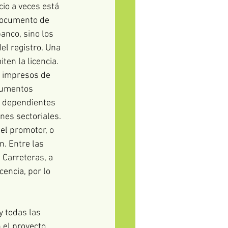
cio a veces está 
 documento de 
anco, sino los 
l registro. Una 
ten la licencia.
s impresos de 
ocumentos 
e dependientes 
es sectoriales. 
el promotor, o 
. Entre las 
 Carreteras, a 
encia, por lo 
 todas las 
 el proyecto 