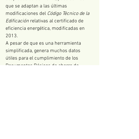
que se adaptan a las últimas 
modificaciones del 
Código Técnico de la 
Edificación
 relativas al certificado de 
eficiencia energética, modificadas en 
2013. 
A pesar de que es una herramienta 
simplificada, genera muchos datos 
útiles para el cumplimiento de los 
Documentos Básicos de ahorro de 
energía del 
Código Técnico de la 
Edificación
, como son el HE0, el HE1, el 
HE2 y el HE4. También genera gráficas 
relativas a consumo de energía del 
edificio.
En definitiva, el 
CERMA
 es una 
herramienta muy potente para la 
certificación energética de viviendas y 