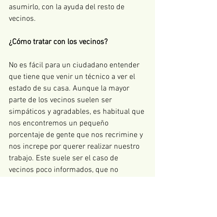
asumirlo, con la ayuda del resto de 
vecinos.  
¿Cómo tratar con los vecinos?
No es fácil para un ciudadano entender 
que tiene que venir un técnico a ver el 
estado de su casa. Aunque la mayor 
parte de los vecinos suelen ser 
simpáticos y agradables, es habitual que 
nos encontremos un pequeño 
porcentaje de gente que nos recrimine y 
nos increpe por querer realizar nuestro 
trabajo. Este suele ser el caso de 
vecinos poco informados, que no 
entienden en qué consiste el IEE. Por 
eso, en estos casos, debemos intentar 
explicarles en qué consiste nuestro 
trabajo, qué necesitamos ver y para qué, 