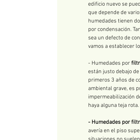
edificio nuevo se pue
que depende de varios
humedades tienen dos
por condensación. Tan
sea un defecto de con
vamos a establecer lo
- Humedades por 
fil
están justo debajo de 
primeros 3 años de con
ambiental grave, es p
impermeabilización de
haya alguna teja rota.
- Humedades por filt
avería en el piso supe
situaciones no suelen