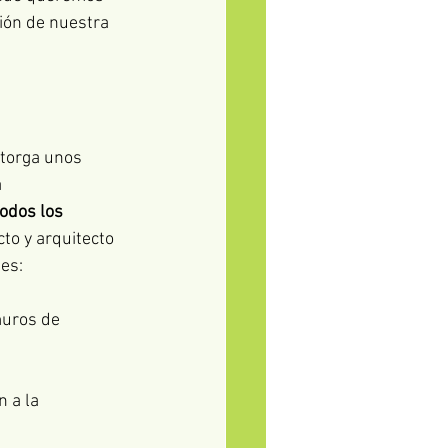
ión de nuestra 
otorga unos 
 
todos los 
cto y arquitecto 
tes:
muros de 
 a la 