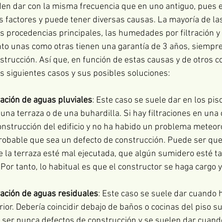
den dar con la misma frecuencia que en uno antiguo, pues e
 factores y puede tener diversas causas. La mayoría de las
 procedencias principales, las humedades por filtración 
to unas como otras tienen una garantía de 3 años, siempre
strucción. Así que, en función de estas causas y de otros c
s siguientes casos y sus posibles soluciones:
tración de aguas pluviales
: Este caso se suele dar en los pis
una terraza o de una buhardilla. Si hay filtraciones en una 
strucción del edificio y no ha habido un problema meteoroló
robable que sea un defecto de construcción. Puede ser que 
 la terraza esté mal ejecutada, que algún sumidero esté t
 Por tanto, lo habitual es que el constructor se haga cargo y
ración de aguas residuales
: Este caso se suele dar cuando ha
rior. Debería coincidir debajo de baños o cocinas del piso su
 ser nunca defectos de construcción y se suelen dar cuand