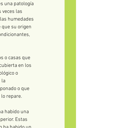
s una patología 
 veces las 
y las humedades 
 que su origen 
ondicionantes, 
os o casas que 
cubierta en los 
gico o      
la 
aponado o que 
 lo repare. 
 habido una      
perior. Estas 
o ha habido un 