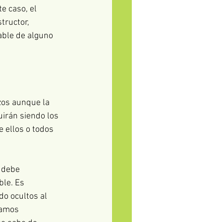
e caso, el 
tructor, 
able de alguno 
zos aunque la 
uirán siendo los 
e ellos o todos 
 debe 
ble. Es 
o ocultos al 
amos 