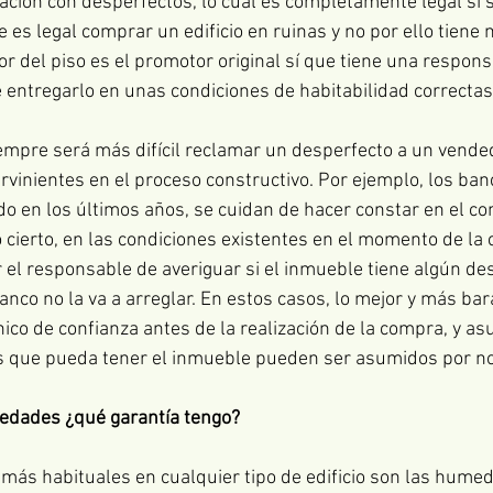
ción con desperfectos, lo cual es completamente legal si 
 es legal comprar un edificio en ruinas y no por ello tiene 
or del piso es el promotor original sí que tiene una respons
e entregarlo en unas condiciones de habitabilidad correctas
mpre será más difícil reclamar un desperfecto a un vended
rvinientes en el proceso constructivo. Por ejemplo, los ban
do en los últimos años, se cuidan de hacer constar en el co
ierto, en las condiciones existentes en el momento de la 
r el responsable de averiguar si el inmueble tiene algún de
anco no la va a arreglar. En estos casos, lo mejor y más bar
ico de confianza antes de la realización de la compra, y as
s que pueda tener el inmueble pueden ser asumidos por no
medades ¿qué garantía tengo?
 más habituales en cualquier tipo de edificio son las hume