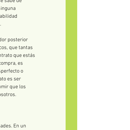
se sabe de 
ninguna 
abilidad 
.
or posterior 
cos, que tantas 
ntrato que estás 
compra, es 
sperfecto o 
ato es ser 
umir que los 
sotros.
dades. En un 