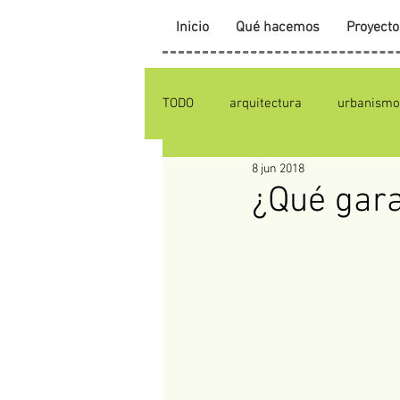
Inicio
Qué hacemos
Proyecto
TODO
arquitectura
urbanismo
8 jun 2018
¿Qué gara