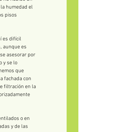
 la humedad el 
s pisos 
es difícil 
n, aunque es 
se asesorar por 
 y se lo 
emos que      
la fachada con 
filtración en la 
norizadamente 
ilados o en      
adas y de las 