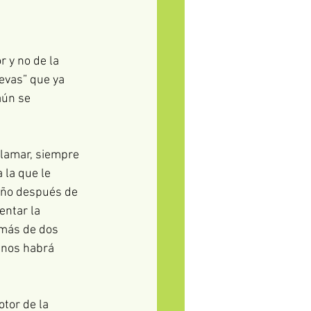
 y no de la 
evas” que ya 
aún se 
lamar, siempre 
 la que le 
año después de 
ntar la 
 más de dos 
 nos habrá 
otor de la 