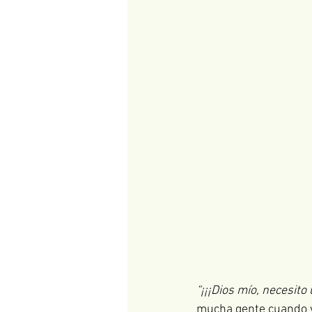
“¡¡¡Dios mío, necesito
mucha gente cuando v