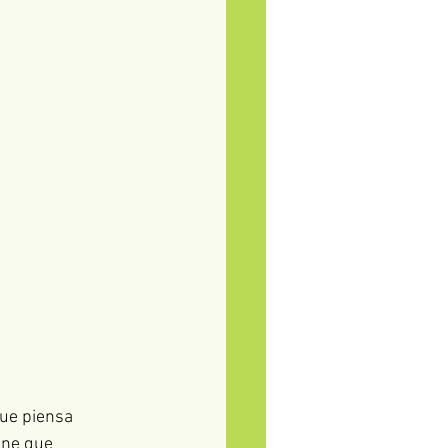
que piensa 
ene que 