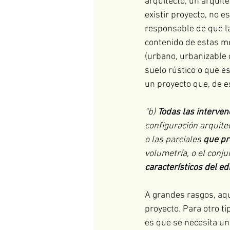
arquitecto, un arquite
existir proyecto, no e
responsable de que la
contenido de estas me
(urbano, urbanizable 
suelo rústico o que e
un proyecto que, de e
“b) 
Todas las interven
configuración arquite
o las parciales 
que pr
volumetría, o el conju
característicos del edi
A grandes rasgos, aqu
proyecto. Para otro t
es que se necesita un