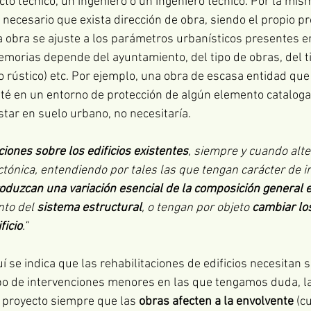
cto técnico, un ingeniero o un ingeniero técnico. Por la mism
s necesario que exista dirección de obra, siendo el propio p
 obra se ajuste a los parámetros urbanísticos presentes en
morias depende del ayuntamiento, del tipo de obras, del ti
o rústico) etc. Por ejemplo, una obra de escasa entidad que
sté en un entorno de protección de algún elemento cataloga
star en suelo urbano, no necesitaría.
ciones sobre los edificios existentes
, siempre y cuando alte
ctónica, entendiendo por tales las que tengan carácter de in
oduzcan una variación esencial de la composición general e
nto del 
sistema estructural
, o tengan por objeto 
cambiar lo
ficio
.”
í se indica que las rehabilitaciones de edificios necesitan 
ipo de intervenciones menores en las que tengamos duda, la
 proyecto siempre que las 
obras afecten a la envolvente
 (c