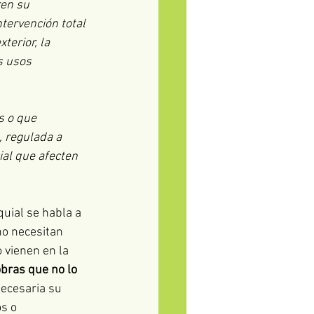
ren su 
tervención total 
terior, la 
s usos 
s o que 
, regulada a 
al que afecten 
quial se habla a 
no necesitan 
 vienen en la 
bras que no lo 
necesaria su 
s o 