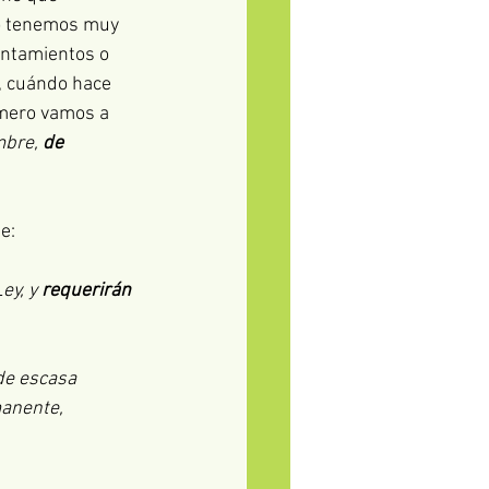
no tenemos muy 
untamientos o 
, cuándo hace 
imero vamos a 
bre, 
de 
e:
ey, y 
requerirán 
de escasa 
manente, 