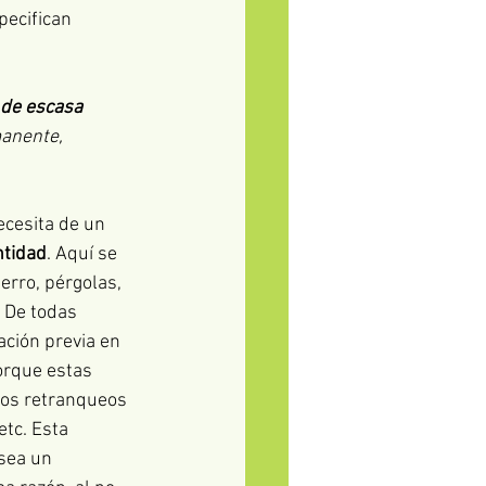
pecifican 
de escasa 
anente, 
ecesita de un 
ntidad
. Aquí se 
erro, pérgolas, 
 De todas 
ción previa en 
orque estas 
los retranqueos 
etc. Esta 
sea un 