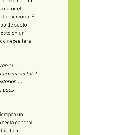
a razón, al no 
romotor el 
 la memoria. El 
po de suelo 
 esté en un 
do necesitará 
ren su 
tervención total 
xterior
, la 
s usos 
siempre un 
 regla general 
ubierta o 