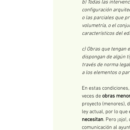
b) Todas las intervenc
configuración arquite
o las parciales que pr
volumetría, o el conju
característicos del edi
c) Obras que tengan el
dispongan de algún tip
través de norma legal
a los elementos o part
En estas condiciones, 
veces de 
obras meno
proyecto (menores), d
ley actual, por lo que
necesitan
. Pero ¡ojo!
comunicación al ayunt