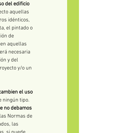
o del edificio
ecto aquellas 
os idénticos, 
a, el pintado o 
ión de 
cen aquellas 
erá necesaria 
ón y del 
royecto y/o un 
cambien el uso 
e ningún tipo. 
ue no debamos 
y las Normas de 
dos, las 
s, si puede 