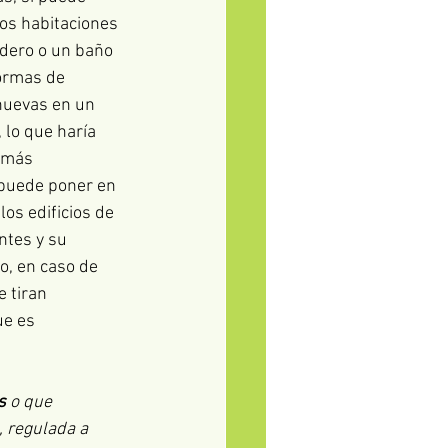
dos habitaciones 
adero o un baño 
ormas de 
nuevas en un 
 lo que haría 
n más 
 puede poner en 
los edificios de 
ntes y su 
o, en caso de 
 tiran 
ue es 
s
 o que 
, regulada a 