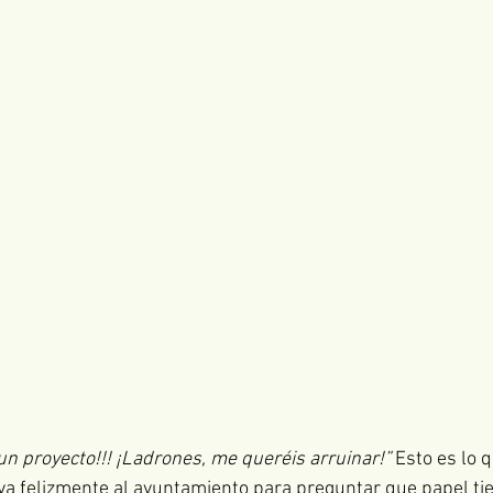
 un proyecto!!! ¡Ladrones, me queréis arruinar!” 
Esto es lo 
a felizmente al ayuntamiento para preguntar que papel ti