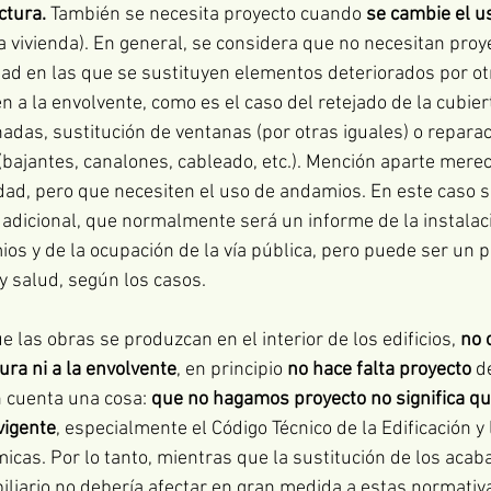
ctura. 
También se necesita proyecto cuando 
se cambie el us
a vivienda). En general, se considera que no necesitan proy
ad en las que se sustituyen elementos deteriorados por otr
 a la envolvente, como es el caso del retejado de la cubiert
hadas, sustitución de ventanas (por otras iguales) o reparac
(bajantes, canalones, cableado, etc.). Mención aparte mere
dad, pero que necesiten el uso de andamios. En este caso s
adicional, que normalmente será un informe de la instalaci
os y de la ocupación de la vía pública, pero puede ser un p
y salud, según los casos.
e las obras se produzcan en el interior de los edificios, 
no 
tura ni a la envolvente
, en principio 
no hace falta proyecto
 d
 cuenta una cosa: 
que no hagamos proyecto no significa q
vigente
, especialmente el Código Técnico de la Edificación 
icas. Por lo tanto, mientras que la sustitución de los acaba
biliario no debería afectar en gran medida a estas normativa