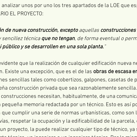
 analizar unos por uno los tres apartados de la LOE que es
ARIO EL PROYECTO:
ón de nueva construcción, excepto
 aquellas 
construcciones 
 sencillez técnica 
que no tengan
, de forma eventual o perm
i público y se desarrollen en una sola planta.
”
vidente que la realización de cualquier edificación nueva n
n. Existe una excepción, que es el de las 
obras de escasa e
es sencillas tales como cobertizos, galpones, casetas de p
eña construcción privada que sea razonablemente sencilla.
 construcciones necesitan, habitualmente, de una comunica
 pequeña memoria redactada por un técnico. Esto es así p
 que cumplir una serie de normas urbanísticas, como son 
vías, respetar la ocupación y la edificabilidad de la parcela, 
n proyecto, la puede realizar cualquier tipo de técnico, ya 