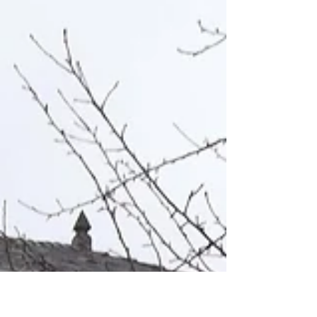
etiqueta energética
en Galicia
Desde junio de 2015, está disponible una
nueva aplicación para la inscripción de
certificados de eficiencia energética en el
INEGA...