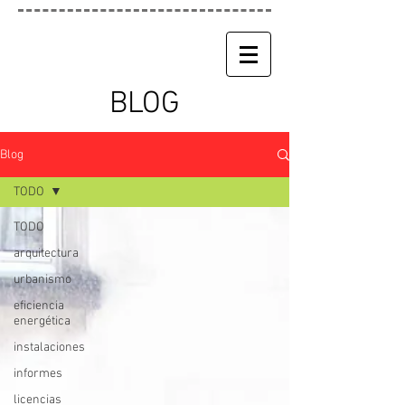
BLOG
Blog
TODO
TODO
arquitectura
urbanismo
eficiencia
energética
instalaciones
informes
licencias