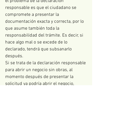
el problema de la declaración 
responsable es que el ciudadano se 
compromete a presentar la 
documentación exacta y correcta, por lo 
que asume también toda la 
responsabilidad del trámite. Es decir, si 
hace algo mal o se excede de lo 
declarado, tendrá que subsanarlo 
después.
Si se trata de la declaración responsable 
para abrir un negocio sin obras, al 
momento después de presentar la 
solicitud ya podría abrir el negocio, 
aunque la administración podría hacerle 
subsanar las deficiencias en el futuro, si 
las hubiere.
Otros trámites regulados por el 
procedimiento de declaración 