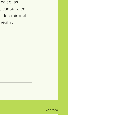
ea de las 
a consulta en 
ueden mirar al 
isita al 
Ver todo