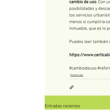
cambio de uso
. Con u
posibilidades y descar
los servicios urbaníst
menos si cumpliría co
inmueble, que es lo p
Puedes leer también e
https://www.certicali
#cambiodeuso
#refo
licencias
Entradas recientes