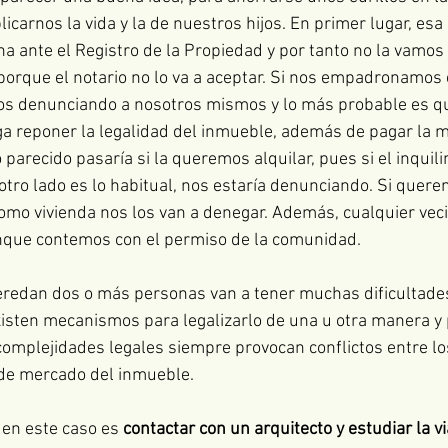
carnos la vida y la de nuestros hijos. En primer lugar, esa 
ina ante el Registro de la Propiedad y por tanto no la vamos
orque el notario no lo va a aceptar. Si nos empadronamos 
os denunciando a nosotros mismos y lo más probable es qu
a reponer la legalidad del inmueble, además de pagar la m
parecido pasaría si la queremos alquilar, pues si el inquili
tro lado es lo habitual, nos estaría denunciando. Si quere
mo vivienda nos los van a denegar. Además, cualquier vec
nque contemos con el permiso de la comunidad.
eredan dos o más personas van a tener muchas dificultades
isten mecanismos para legalizarlo de una u otra manera y 
complejidades legales siempre provocan conflictos entre lo
 de mercado del inmueble.
r en este caso es 
contactar con un arquitecto y estudiar la vi