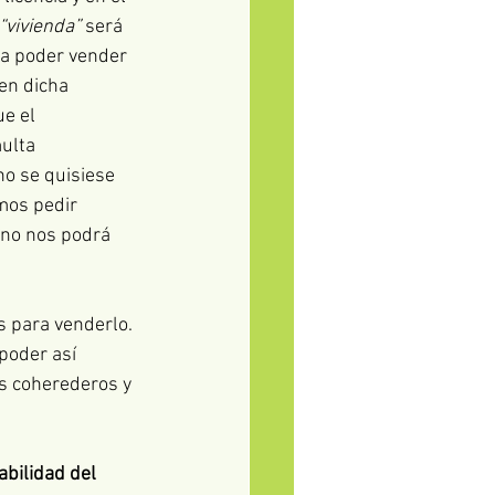
“vivienda”
 será 
 a poder vender 
en dicha 
e el 
ulta 
no se quisiese 
mos pedir 
ino nos podrá 
 para venderlo. 
poder así 
s coherederos y 
abilidad del 