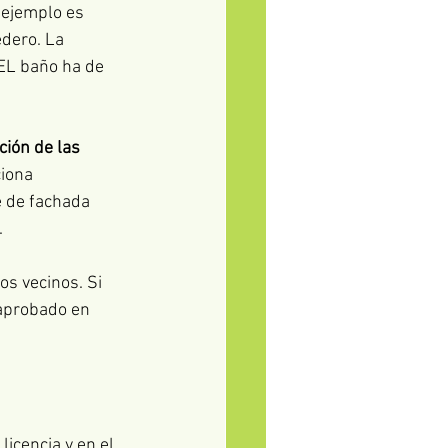
 ejemplo es 
dero. La 
EL baño ha de 
ción de las 
iona 
e de fachada 
.
s vecinos. Si 
 aprobado en 
icencia y en el 