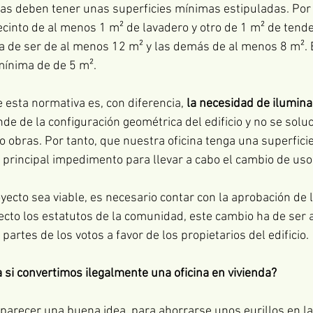
cias deben tener unas superficies mínimas estipuladas. Por
recinto de al menos 1 m² de lavadero y otro de 1 m² de tende
ha de ser de al menos 12 m² y las demás de al menos 8 m². 
mínima de de 5 m². 
e esta normativa es, con diferencia, 
la necesidad de ilumina
de de la configuración geométrica del edificio y no se soluc
obras. Por tanto, que nuestra oficina tenga una superfici
 principal impedimento para llevar a cabo el cambio de uso
ecto sea viable, es necesario contar con la aprobación de lo
ecto los estatutos de la comunidad, este cambio ha de ser
 partes de los votos a favor de los propietarios del edificio.
 si convertimos ilegalmente una oficina en vivienda?
parecer una buena idea, para ahorrarse unos eurillos en la l