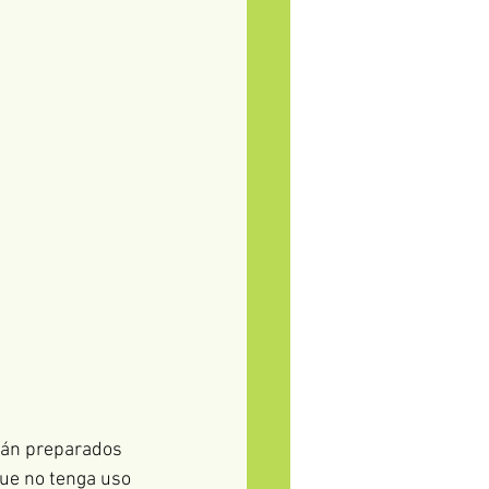
stán preparados 
que no tenga uso 