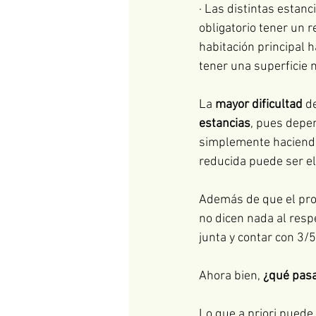
· Las distintas estan
obligatorio tener un 
habitación principal 
tener una superficie 
La 
mayor dificultad
 d
estancias
, pues depen
simplemente haciendo 
reducida puede ser el
Además de que el proy
no dicen nada al resp
junta y contar con 3/5
Ahora bien, 
¿qué pasa
Lo que a priori puede 